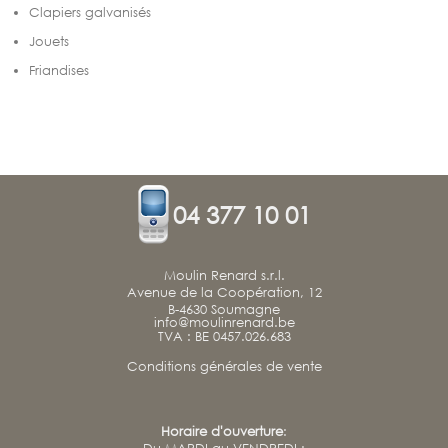
Contact
Clapiers galvanisés
Plan d'accès
Jouets
Friandises
04 377 10 01
Moulin Renard s.r.l.
Avenue de la Coopération, 12
B-4630 Soumagne
info@moulinrenard.be
TVA : BE 0457.026.683
Conditions générales de vente
Horaire d'ouverture
: