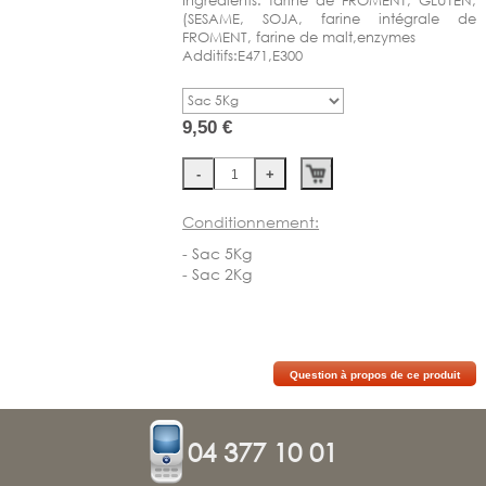
Contact
Ingrédients: farine de FROMENT, GLUTEN,
(SESAME, SOJA, farine intégrale de
FROMENT, farine de malt,enzymes
Plan d'accès
Additifs:E471,E300
9,50 €
Conditionnement:
-
Sac 5Kg
-
Sac 2Kg
Question à propos de ce produit
04 377 10 01